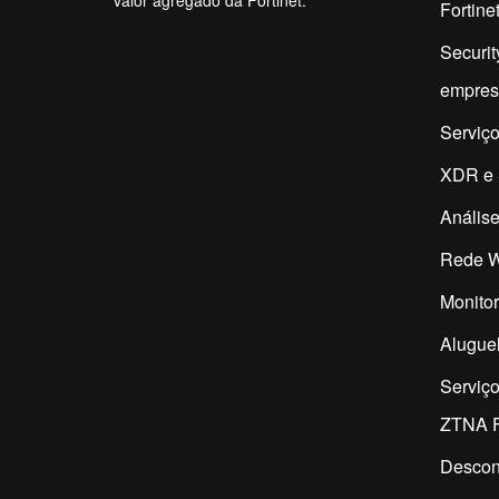
valor agregado da Fortinet.
Fortine
Securit
empres
Serviço
XDR e 
Análise
Rede W
Monitor
Aluguel
Serviç
ZTNA F
Descon