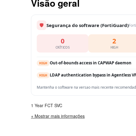
Visão geral
🛡
Segurança do software (FortiGuard)
Fort
0
2
CRÍTICOS
HIGH
Out-of-bounds access in CAPWAP daemon
HIGH
LDAP authentication bypass in Agentless V
HIGH
Mantenha o software na versao mais recente recomendada 
1 Year FCT SVC
+ Mostrar mais informações