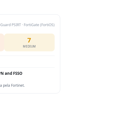
iGuard PSIRT · FortiGate (FortiOS)
7
MEDIUM
PN and FSSO
pela Fortinet.