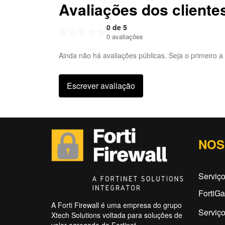
Avaliações dos cliente
0 de 5
☆
☆
☆
☆
☆
0 avaliações
Ainda não há avaliações públicas. Seja o primeiro a 
Escrever avaliação
NOS
Serviç
FortiG
A Forti Firewall é uma empresa do grupo
Serviço
Xtech Solutions voltada para soluções de