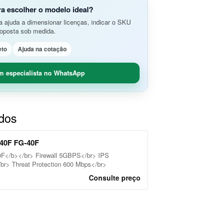
do Aplicativos da Web e APIs
o Avançada de Ameaças
ra escolher o modelo ideal?
amento e Análise de Segurança em
 ajuda a dimensionar licenças, indicar o SKU
SD-Branch
roposta sob medida.
ão de Rede
idade Segura (O365 / G-Suite)
eto
Ajuda na cotação
nce
Remoto Seguro
ça de Contêineres
m especialista no WhatsApp
dade e Controle SaaS
ados
e 40F FG-40F
 40F</b></br> Firewall 5GBPS</br> IPS
> Threat Protection 600 Mbps</br>
Consulte preço