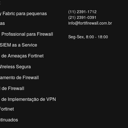
t
(11) 2391-1712
y Fabric para pequenas
(21) 2391-0391
as
info@fortifirewall.com.br
 Profissional para Firewall
Seg-Sex, 8:00 - 18:00
SIEM as a Service
 de Ameaças Fortinet
ireless Segura
amento de Firewall
 de Firewall
o de Implementação de VPN
ortinet
tinuados