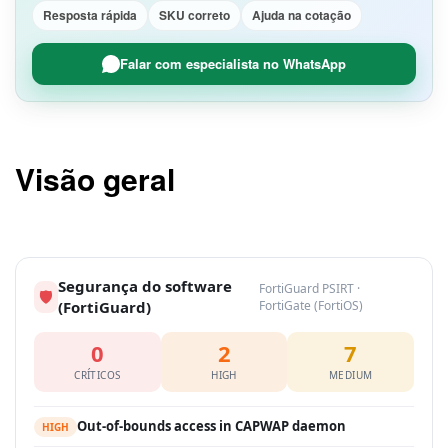
Resposta rápida
SKU correto
Ajuda na cotação
Falar com especialista no WhatsApp
Visão geral
Segurança do software
FortiGuard PSIRT ·
🛡
(FortiGuard)
FortiGate (FortiOS)
0
2
7
CRÍTICOS
HIGH
MEDIUM
Out-of-bounds access in CAPWAP daemon
HIGH