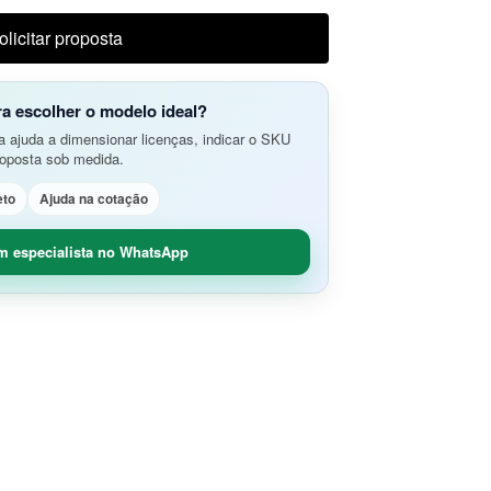
do Aplicativos da Web e APIs
o Avançada de Ameaças
olicitar proposta
amento e Análise de Segurança em
SD-Branch
ão de Rede
idade Segura (O365 / G-Suite)
ra escolher o modelo ideal?
nce
Remoto Seguro
 ajuda a dimensionar licenças, indicar o SKU
ça de Contêineres
roposta sob medida.
dade e Controle SaaS
eto
Ajuda na cotação
m especialista no WhatsApp