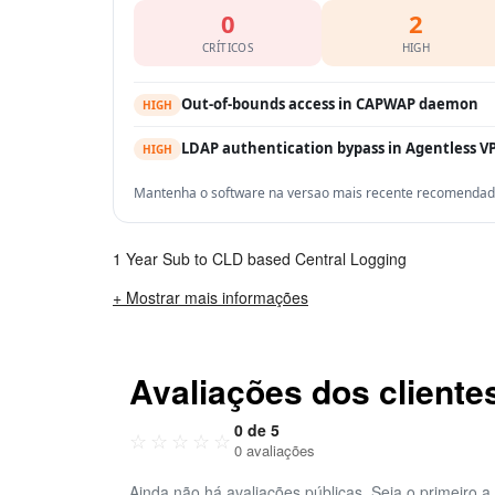
0
2
CRÍTICOS
HIGH
Out-of-bounds access in CAPWAP daemon
HIGH
LDAP authentication bypass in Agentless V
HIGH
Mantenha o software na versao mais recente recomendada 
1 Year Sub to CLD based Central Logging
+ Mostrar mais informações
Avaliações dos cliente
0 de 5
☆
☆
☆
☆
☆
0 avaliações
Ainda não há avaliações públicas. Seja o primeiro a 