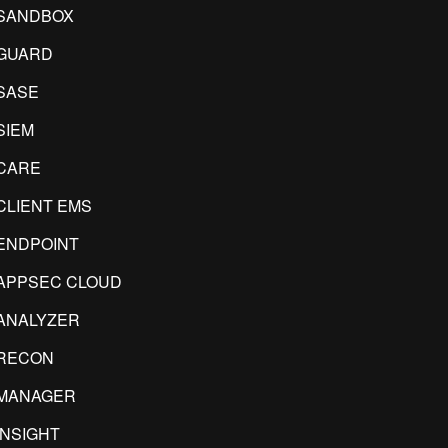
SANDBOX
GUARD
SASE
SIEM
CARE
CLIENT EMS
ENDPOINT
APPSEC CLOUD
ANALYZER
RECON
IMANAGER
INSIGHT