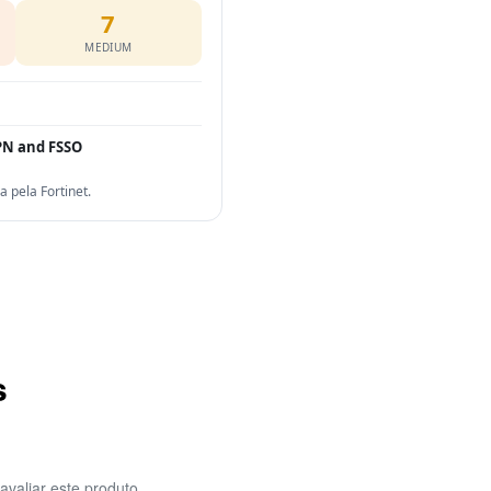
7
MEDIUM
PN and FSSO
pela Fortinet.
s
avaliar este produto.