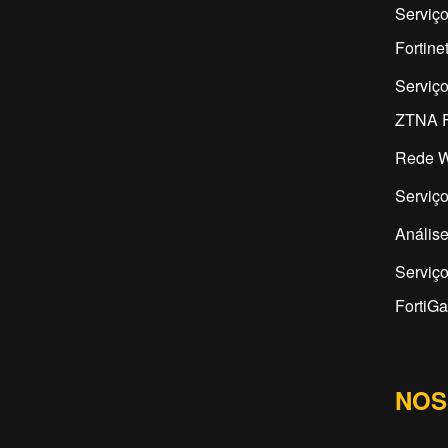
Serviço
Fortine
Serviç
ZTNA F
Rede W
Serviço
Análise
Serviç
FortiG
NOS