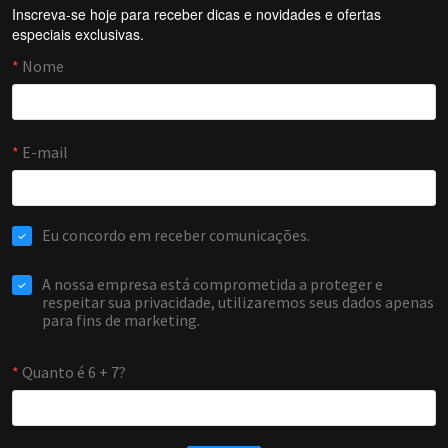
Inscreva-se hoje para receber dicas e novidades e ofertas
Forti Firewall
especiais exclusivas.
Online agora
NOME
EMAIL
WHATSAPP / TELEFONE
Aceito receber comunicações da Forti Firewall
Solicitar atendimento