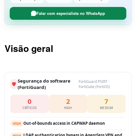
Falar com especialista no WhatsApp
Visão geral
Segurança do software
FortiGuard PSIRT ·
🛡
(FortiGuard)
FortiGate (FortiOS)
0
2
7
CRÍTICOS
HIGH
MEDIUM
Out-of-bounds access in CAPWAP daemon
HIGH
LDAP authentication bypass in Agentless VPN and
HIGH