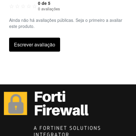
0 de 5
☆
☆
☆
☆
☆
0 avaliações
Ainda não há avaliações públicas. Seja o primeiro a avaliar
este produto.
Escrever avaliação