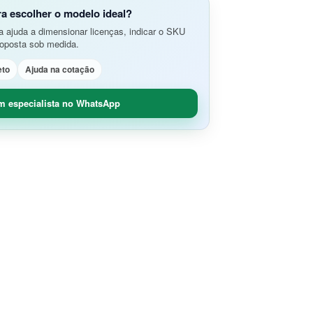
do Aplicativos da Web e APIs
o Avançada de Ameaças
ra escolher o modelo ideal?
amento e Análise de Segurança em
 ajuda a dimensionar licenças, indicar o SKU
SD-Branch
roposta sob medida.
ão de Rede
idade Segura (O365 / G-Suite)
eto
Ajuda na cotação
nce
Remoto Seguro
ça de Contêineres
m especialista no WhatsApp
dade e Controle SaaS