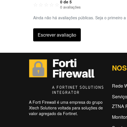
0 de 5
☆
☆
☆
☆
☆
0 avaliações
Ainda não há avaliações públicas. Seja o primeiro a 
Escrever avaliação
NOS
Rede W
Serviç
A Forti Firewall é uma empresa do grupo
ZTNA F
Xtech Solutions voltada para soluções de
valor agregado da Fortinet.
Monitor