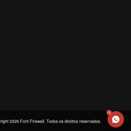
NOME
EMAIL
WHATSAPP / TELEFONE
Aceito receber comunicações da Forti Firewall
Solicitar atendimento
1
ight 2026 Forti Firewall. Todos os direitos reservados.