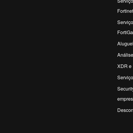
Serviço
Fortine
Serviç
FortiG
Aluguel
Análise
XDR e 
Serviço
Securit
empres
Descon