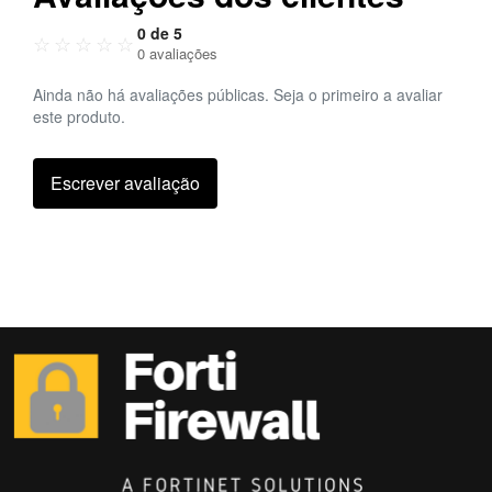
0 de 5
☆
☆
☆
☆
☆
0 avaliações
Ainda não há avaliações públicas. Seja o primeiro a avaliar
este produto.
Escrever avaliação