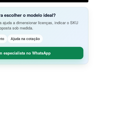
do Aplicativos da Web e APIs
o Avançada de Ameaças
amento e Análise de Segurança em
ra escolher o modelo ideal?
SD-Branch
 ajuda a dimensionar licenças, indicar o SKU
ão de Rede
idade Segura (O365 / G-Suite)
roposta sob medida.
nce
Remoto Seguro
eto
Ajuda na cotação
ça de Contêineres
dade e Controle SaaS
m especialista no WhatsApp