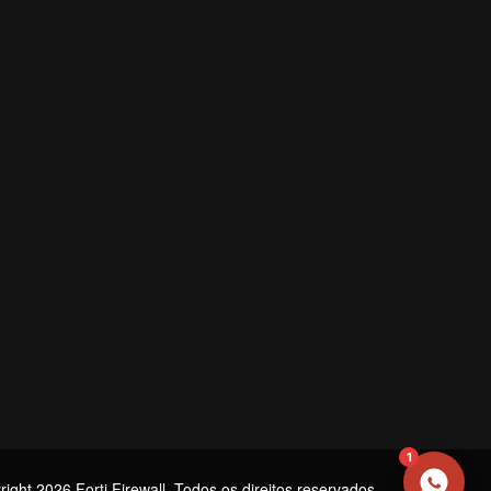
NOME
EMAIL
WHATSAPP / TELEFONE
Aceito receber comunicações da Forti Firewall
Solicitar atendimento
1
ight 2026 Forti Firewall. Todos os direitos reservados.