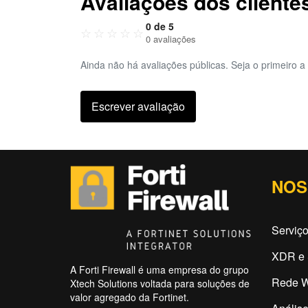
Avaliações dos cliente
0 de 5
☆
☆
☆
☆
☆
0 avaliações
Ainda não há avaliações públicas. Seja o primeiro a 
Escrever avaliação
NOS
Serviço
XDR e 
A Forti Firewall é uma empresa do grupo
Rede W
Xtech Solutions voltada para soluções de
valor agregado da Fortinet.