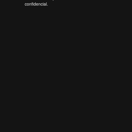
confidencial.
Forti Firewall
Online agora