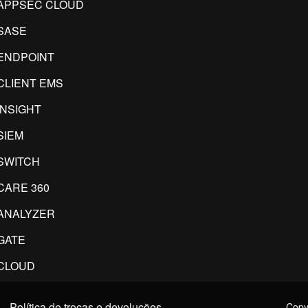
APPSEC CLOUD
SASE
ENDPOINT
CLIENT EMS
INSIGHT
SIEM
SWITCH
CARE 360
ANALYZER
GATE
CLOUD
Política de trocas e devoluções
Copyr