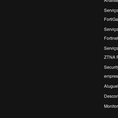
Análise
Serviç
FortiG
Serviço
Fortine
Serviç
ZTNA F
Securit
empres
Aluguel
Descon
Monitor