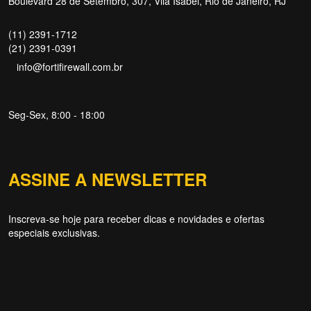
Boulevard 28 de Setembro, 307, Vila Isabel, Rio de Janeiro, RJ
(11) 2391-1712
(21) 2391-0391
info@fortifirewall.com.br
Seg-Sex, 8:00 - 18:00
Forti Firewall
Online agora
ASSINE A NEWSLETTER
Inscreva-se hoje para receber dicas e novidades e ofertas
especiais exclusivas.
NOME
EMAIL
WHATSAPP / TELEFONE