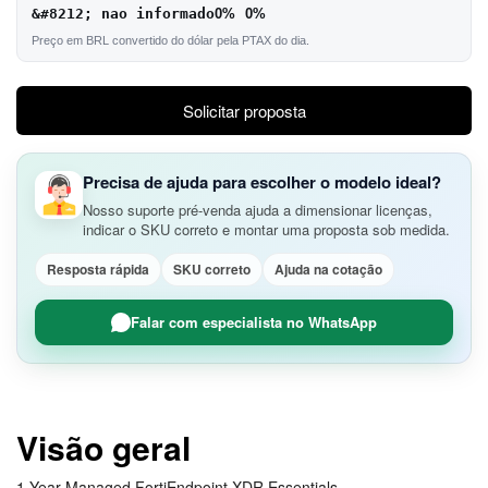
&#8212; nao informado
0%
0%
Preço em BRL convertido do dólar pela PTAX do dia.
Solicitar proposta
Precisa de ajuda para escolher o modelo ideal?
Nosso suporte pré-venda ajuda a dimensionar licenças,
indicar o SKU correto e montar uma proposta sob medida.
Resposta rápida
SKU correto
Ajuda na cotação
Falar com especialista no WhatsApp
Visão geral
1 Year Managed FortiEndpoint XDR Essentials