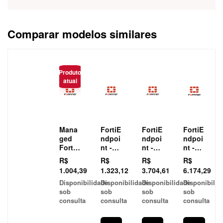
Comparar modelos similares
Caracteristica
Produto
atual
Mana
FortiE
FortiE
FortiE
ged
ndpoi
ndpoi
ndpoi
FortiE
nt -
nt -
nt -
ndpoi
EDR
EDR
EDR
R$
R$
R$
R$
nt -
ESSE
ESSE
ESSE
1.004,39
1.323,12
3.704,61
6.174,29
EDR
NTIAL
NTIAL
NTIAL
Disponibilidade
Disponibilidade
Disponibilidade
Disponibilid
ESSE
S
S
S
sob
sob
sob
sob
NTIAL
FortiE
FortiE
FortiE
consulta
consulta
consulta
consulta
S
ndpoi
ndpoi
ndpoi
Mana
nt -
nt -
nt -
ged
EDR
EDR
EDR