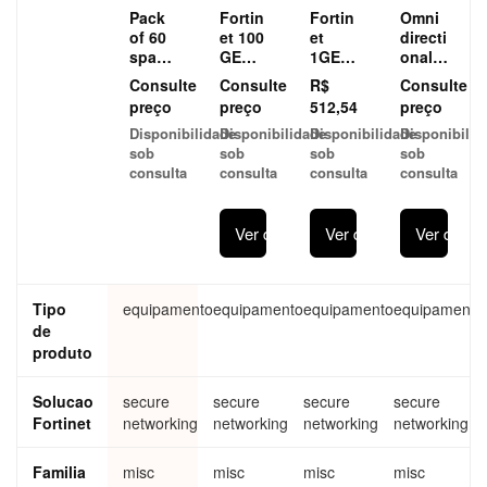
Pack
Fortin
Fortin
Omni
of 60
et 100
et
directi
spare
GE
1GE
onal
extern
QSFP
SFP
360
Consulte
Consulte
R$
Consulte
al
28
SX
degre
preço
preço
512,54
preço
anten
transc
transc
e
Disponibilidade
Disponibilidade
Disponibilidade
Disponibilid
nae
eivers
eiver
dualb
sob
sob
sob
sob
FN-
modul
and
consulta
consulta
consulta
consulta
TRAN
e FN-
indoo
-
TRAN
r
QSFP
-SX
replac
Ver detalhes
Ver detalhes
Ver detal
28-
ement
CWD
anten
M4
na
Tipo
equipamento
equipamento
equipamento
equipamento
de
produto
Solucao
secure
secure
secure
secure
Fortinet
networking
networking
networking
networking
Familia
misc
misc
misc
misc