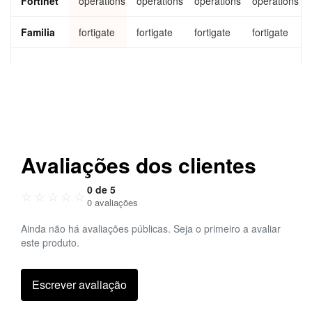
Fortinet
operations
operations
operations
operations
nt
ation
ation
servic
triage
servic
servic
e
and
e
e
Familia
fortigate
fortigate
fortigate
fortigate
SOC
escal
ation
servic
e
Avaliações dos clientes
0 de 5
☆
☆
☆
☆
☆
0 avaliações
Ainda não há avaliações públicas. Seja o primeiro a avaliar
este produto.
Escrever avaliação