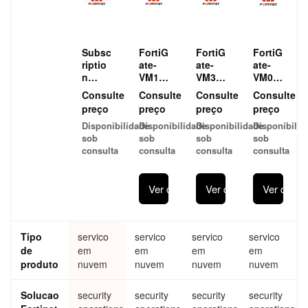
Subsc
FortiG
FortiG
FortiG
riptio
ate-
ate-
ate-
n
VM16
VM32
VM01
Licen
V
V
V
Consulte
Consulte
Consulte
Consulte
se for
SOCa
SOCa
SOCa
preço
preço
preço
preço
FortiG
aS:
aS:
aS:
Disponibilidade
Disponibilidade
Disponibilidade
Disponibilid
ate-
24x7
24x7
24x7
sob
sob
sob
sob
VM (4
cloud
cloud
cloud-
consulta
consulta
consulta
consulta
CPU)
-
-
based
SOCa
based
based
mana
aS:
mana
mana
ged
Ver detalhes
Ver detalhes
Ver detal
24x7
ged
ged
log
cloud
log
log
monit
-
monit
monit
oring,
based
oring,
oring,
incide
Tipo
servico
servico
servico
servico
mana
incide
incide
nt
de
em
ged
em
nt
em
nt
em
triage
log
triage
triage
and
produto
nuvem
nuvem
nuvem
nuvem
monit
and
and
SOC
oring,
SOC
SOC
escala
Solucao
security
security
security
security
incide
escal
escal
tion