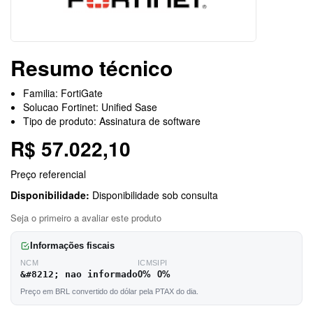
Resumo técnico
Familia: FortiGate
Solucao Fortinet: Unified Sase
Tipo de produto: Assinatura de software
R$ 57.022,10
Preço referencial
Disponibilidade:
Disponibilidade sob consulta
Seja o primeiro a avaliar este produto
Informações fiscais
NCM
ICMS
IPI
&#8212; nao informado
0%
0%
Preço em BRL convertido do dólar pela PTAX do dia.