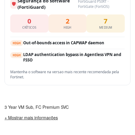
Segurança do software
FortiGuard PSIRT ·
🛡
(FortiGuard)
FortiGate (FortiOS)
0
2
7
CRÍTICOS
HIGH
MEDIUM
Out-of-bounds access in CAPWAP daemon
HIGH
LDAP authentication bypass in Agentless VPN and
HIGH
FSSO
Mantenha o software na versao mais recente recomendada pela
Fortinet.
3 Year VM Sub, FC Premium SVC
+ Mostrar mais informações