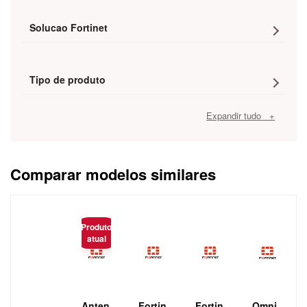
Solucao Fortinet
Tipo de produto
Expandir tudo +
Comparar modelos similares
Caracteristica
Produto
atual
Anten
Fortin
Fortin
Omni