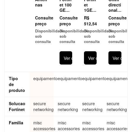
nas
et 100
et
directi
GE
1GE
onal
QSFP
SFP
360
Consulte
Consulte
R$
Consulte
28
SX
degre
preço
preço
512,54
preço
transc
transc
e
Disponibilidade
Disponibilidade
Disponibilidade
Disponibilid
eivers
eiver
dualb
sob
sob
sob
sob
FN-
modul
and
consulta
consulta
consulta
consulta
TRAN
e FN-
indoo
-
TRAN
r
QSFP
-SX
replac
Ver detalhes
Ver detalhes
Ver detal
28-
ement
CWD
anten
M4
na
Tipo
equipamento
equipamento
equipamento
equipamento
de
produto
Solucao
secure
secure
secure
secure
Fortinet
networking
networking
networking
networking
Familia
misc
misc
misc
misc
accessories
accessories
accessories
accessories