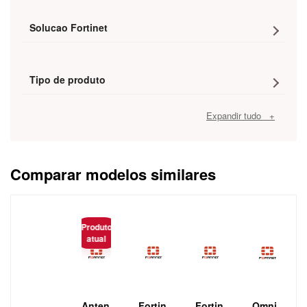
Solucao Fortinet
Tipo de produto
Expandir tudo +
Comparar modelos similares
Caracteristica
Produto
atual
Anten
Fortin
Fortin
Omni