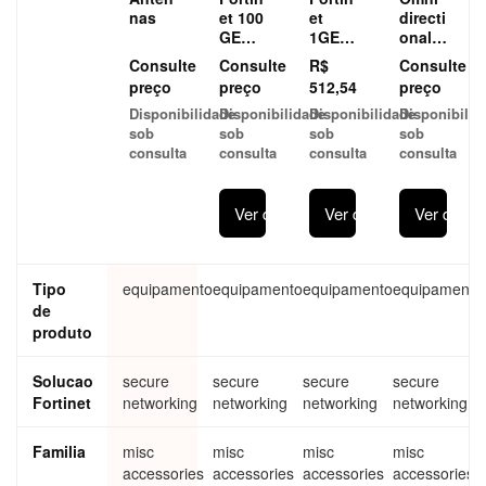
nas
et 100
et
directi
GE
1GE
onal
QSFP
SFP
360
Consulte
Consulte
R$
Consulte
28
SX
degre
preço
preço
512,54
preço
transc
transc
e
Disponibilidade
Disponibilidade
Disponibilidade
Disponibilid
eivers
eiver
dualb
sob
sob
sob
sob
FN-
modul
and
consulta
consulta
consulta
consulta
TRAN
e FN-
indoo
-
TRAN
r
QSFP
-SX
replac
Ver detalhes
Ver detalhes
Ver detal
28-
ement
CWD
anten
M4
na
Tipo
equipamento
equipamento
equipamento
equipamento
de
produto
Solucao
secure
secure
secure
secure
Fortinet
networking
networking
networking
networking
Familia
misc
misc
misc
misc
accessories
accessories
accessories
accessories