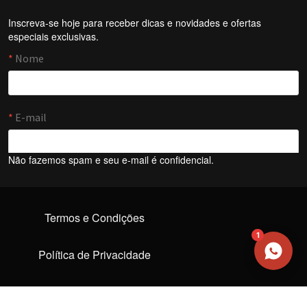
Inscreva-se hoje para receber dicas e novidades e ofertas
especiais exclusivas.
NOME
EMAIL
WHATSAPP / TELEFONE
Aceito receber comunicações da Forti Firewall
Não fazemos spam e seu e-mail é confidencial.
Solicitar atendimento
Termos e Condições
1
Política de Privacidade
Política de trocas e devoluções