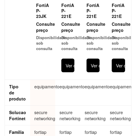
FortiA
FortiA
FortiA
FortiA
P-
P-
P-
P-
23JK
221E
221E
221E
Consulte
Consulte
Consulte
Consulte
preço
preço
preço
preço
Disponibilidade
Disponibilidade
Disponibilidade
Disponibilid
sob
sob
sob
sob
consulta
consulta
consulta
consulta
Ver detalhes
Ver detalhes
Ver detal
Tipo
equipamento
equipamento
equipamento
equipamento
de
produto
Solucao
secure
secure
secure
secure
Fortinet
networking
networking
networking
networking
Familia
fortiap
fortiap
fortiap
fortiap