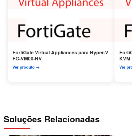
FortiGate Virtual Appliances para Hyper-V
FortiGa
FG-VM00-HV
KVM F
Ver produto →
Ver pro
Soluções Relacionadas