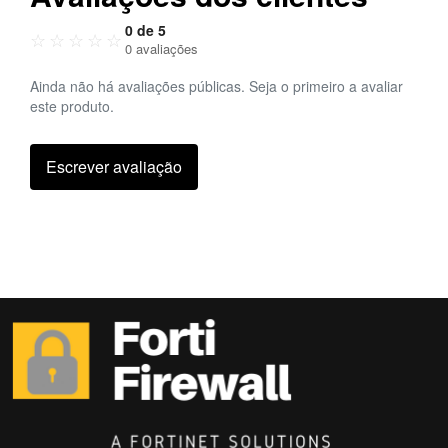
0 de 5
☆
☆
☆
☆
☆
0 avaliações
Ainda não há avaliações públicas. Seja o primeiro a avaliar
este produto.
Escrever avaliação