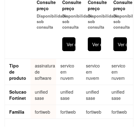
Consulte
Consulte
Consulte
Consulte
e with
Web
Web
Web
preço
preço
preço
preço
Bundl
Cloud
Cloud
Cloud
Disponibilidade
Disponibilidade
Disponibilidade
Disponibilid
e for
Sand
Sand
Sandb
sob
sob
sob
sob
Forti
box -
box -
ox -
consulta
consulta
consulta
consulta
Web-
FortiS
FortiS
FortiS
VM (2
andb
andb
andbo
CPU)
ox
ox
x
Ver detalhes
Ver detalhes
Ver detal
Subsc
SaaS
SaaS
SaaS
riptio
for
for
for
n
Forti
Forti
Forti
licens
Web
Web
Web
Tipo
assinatura
servico
servico
servico
e for
de
de
Forti
em
em
em
Web-
produto
software
nuvem
nuvem
nuvem
VM (2
CPU)
Solucao
unified
unified
unified
unified
with
Fortinet
sase
sase
sase
sase
Adva
nced
bundl
Familia
fortiweb
fortiweb
fortiweb
fortiweb
e
includ
ed