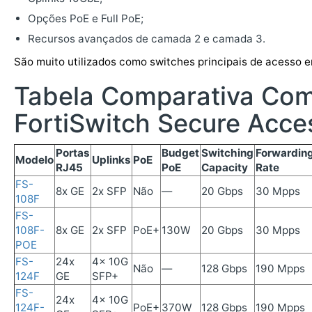
Opções PoE e Full PoE;
Recursos avançados de camada 2 e camada 3.
São muito utilizados como switches principais de acesso 
Tabela Comparativa Com
FortiSwitch Secure Acce
Portas
Budget
Switching
Forwardin
Modelo
Uplinks
PoE
RJ45
PoE
Capacity
Rate
FS-
8x GE
2x SFP
Não
—
20 Gbps
30 Mpps
108F
FS-
108F-
8x GE
2x SFP
PoE+
130W
20 Gbps
30 Mpps
POE
FS-
24x
4x 10G
Não
—
128 Gbps
190 Mpps
124F
GE
SFP+
FS-
24x
4x 10G
124F-
PoE+
370W
128 Gbps
190 Mpps