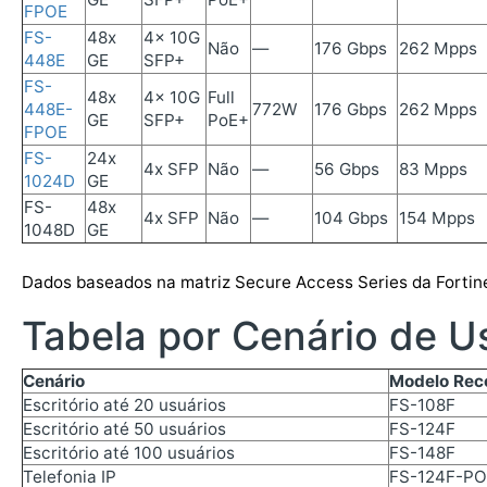
FPOE
FS-
48x
4x 10G
Não
—
176 Gbps
262 Mpps
448E
GE
SFP+
FS-
48x
4x 10G
Full
448E-
772W
176 Gbps
262 Mpps
GE
SFP+
PoE+
FPOE
FS-
24x
4x SFP
Não
—
56 Gbps
83 Mpps
1024D
GE
FS-
48x
4x SFP
Não
—
104 Gbps
154 Mpps
1048D
GE
Dados baseados na matriz Secure Access Series da Fortine
Tabela por Cenário de U
Cenário
Modelo Re
Escritório até 20 usuários
FS-108F
Escritório até 50 usuários
FS-124F
Escritório até 100 usuários
FS-148F
Telefonia IP
FS-124F-PO