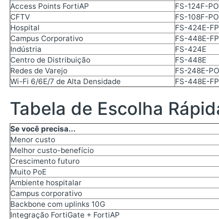
Access Points FortiAP
FS-124F-PO
CFTV
FS-108F-PO
Hospital
FS-424E-F
Campus Corporativo
FS-448E-F
Indústria
FS-424E
Centro de Distribuição
FS-448E
Redes de Varejo
FS-248E-P
Wi-Fi 6/6E/7 de Alta Densidade
FS-448E-F
Tabela de Escolha Rápid
Se você precisa...
Menor custo
Melhor custo-benefício
Crescimento futuro
Muito PoE
Ambiente hospitalar
Campus corporativo
Backbone com uplinks 10G
Integração FortiGate + FortiAP