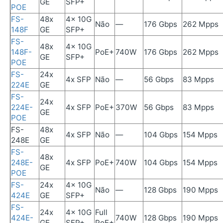
GE
SFP+
POE
FS-
48x
4x 10G
Não
—
176 Gbps
262 Mpps
148F
GE
SFP+
FS-
48x
4x 10G
148F-
PoE+
740W
176 Gbps
262 Mpps
GE
SFP+
POE
FS-
24x
4x SFP
Não
—
56 Gbps
83 Mpps
224E
GE
FS-
24x
224E-
4x SFP
PoE+
370W
56 Gbps
83 Mpps
GE
POE
FS-
48x
4x SFP
Não
—
104 Gbps
154 Mpps
248E
GE
FS-
48x
248E-
4x SFP
PoE+
740W
104 Gbps
154 Mpps
GE
POE
FS-
24x
4x 10G
Não
—
128 Gbps
190 Mpps
424E
GE
SFP+
FS-
24x
4x 10G
Full
424E-
740W
128 Gbps
190 Mpps
GE
SFP+
PoE+